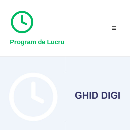
MENIU
ȘI
Program de Lucru
WIDGET-
URI