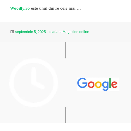
Woodly.ro
este unul dintre cele mai …
Publicat
Autor
Categorii
septembrie 5, 2025
mariana
Magazine online
pe