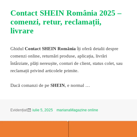
Contact SHEIN România 2025 –
comenzi, retur, reclamații,
livrare
Ghidul
Contact SHEIN România
îți oferă detalii despre
comenzi online, returnări produse, aplicația, livrări
întârziate, plăți nereușite, conturi de client, status colet, sau
reclamații privind articolele primite.
Dacă comanzi de pe
SHEIN
, e normal …
Publicat
Autor
Categorii
Evidențiat
iulie 5, 2025
mariana
Magazine online
pe