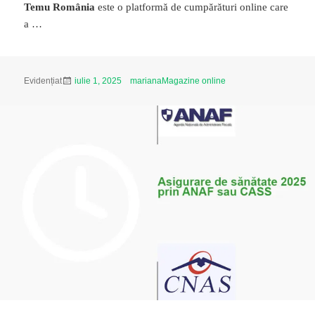
Temu România
este o platformă de cumpărături online care
a …
Publicat
Autor
Categorii
Evidențiat
iulie 1, 2025
mariana
Magazine online
pe