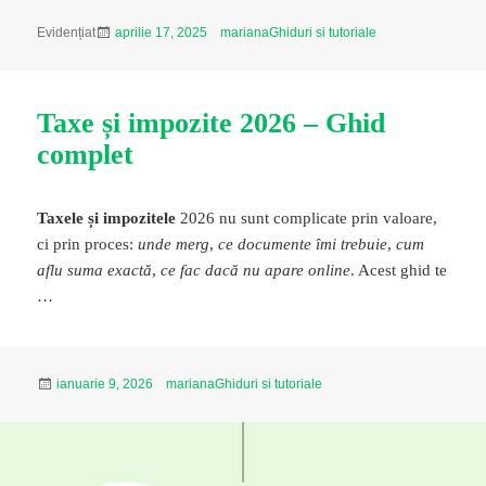
Publicat
Autor
Categorii
Evidențiat
aprilie 17, 2025
mariana
Ghiduri si tutoriale
pe
Taxe și impozite 2026 – Ghid
complet
Taxele și impozitele
2026 nu sunt complicate prin valoare,
ci prin proces:
unde merg
,
ce documente îmi trebuie
,
cum
aflu suma exactă
,
ce fac dacă nu apare online
. Acest ghid te
…
Publicat
Autor
Categorii
ianuarie 9, 2026
mariana
Ghiduri si tutoriale
pe