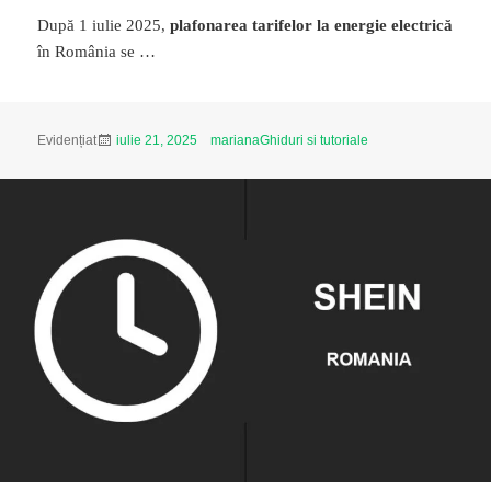
După 1 iulie 2025,
plafonarea tarifelor la energie electrică
în România se …
Publicat
Autor
Categorii
Evidențiat
iulie 21, 2025
mariana
Ghiduri si tutoriale
pe