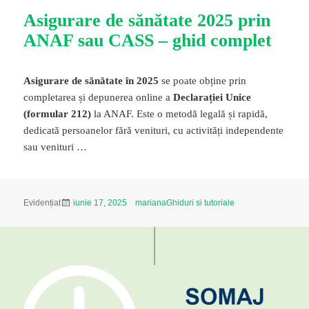
Asigurare de sănătate 2025 prin
ANAF sau CASS – ghid complet
Asigurare de sănătate în 2025
se poate obține prin
completarea și depunerea online a
Declarației Unice
(formular 212)
la ANAF. Este o metodă legală și rapidă,
dedicată persoanelor fără venituri, cu activități independente
sau venituri …
Publicat
Autor
Categorii
Evidențiat
iunie 17, 2025
mariana
Ghiduri si tutoriale
pe