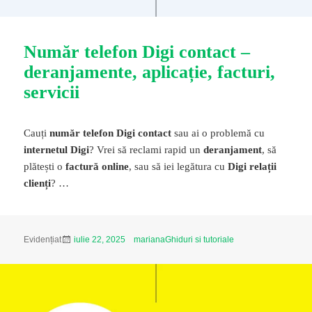
Număr telefon Digi contact –
deranjamente, aplicație, facturi,
servicii
Cauți
număr telefon Digi contact
sau ai o problemă cu
internetul Digi
? Vrei să reclami rapid un
deranjament
, să
plătești o
factură online
, sau să iei legătura cu
Digi relații
clienți
? …
Publicat
Autor
Categorii
Evidențiat
iulie 22, 2025
mariana
Ghiduri si tutoriale
pe