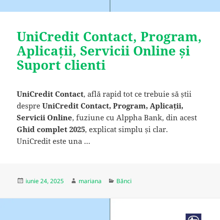
UniCredit Contact, Program,
Aplicații, Servicii Online și
Suport clienti
UniCredit
Contact
, află rapid tot ce trebuie să știi
despre
UniCredit Contact, Program, Aplicații,
Servicii Online
, fuziune cu Alppha Bank, din acest
Ghid complet 2025
, explicat simplu și clar.
UniCredit este una …
Publicat
Autor
Categorii
iunie 24, 2025
mariana
Bănci
pe