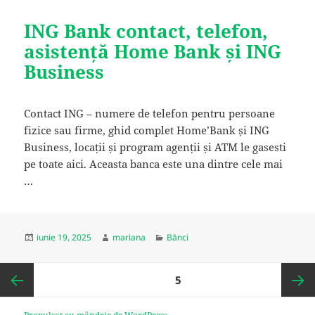
ING Bank contact, telefon,
asistență Home Bank și ING
Business
Contact ING – numere de telefon pentru persoane
fizice sau firme, ghid complet Home’Bank și ING
Business, locații și program agenții și ATM le gasesti
pe toate aici. Aceasta banca este una dintre cele mai
…
Publicat
Autor
Categorii
iunie 19, 2025
mariana
Bănci
pe
Paginație
PAGINĂ
5
articole
Pagina
Pagina