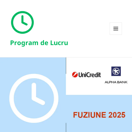
MENIU
Program de Lucru
ȘI
WIDGET-
URI