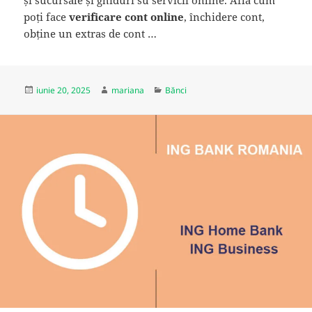
poți face
verificare cont online
, închidere cont,
obține un extras de cont …
Publicat
Autor
Categorii
iunie 20, 2025
mariana
Bănci
pe