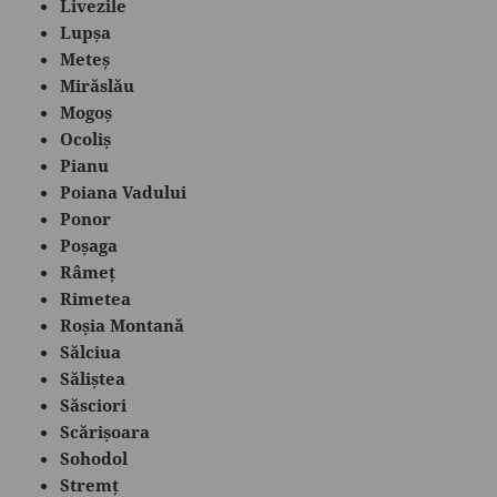
Livezile
Lupșa
Meteș
Mirăslău
Mogoș
Ocoliș
Pianu
Poiana Vadului
Ponor
Poșaga
Râmeț
Rimetea
Roșia Montană
Sălciua
Săliștea
Săsciori
Scărișoara
Sohodol
Stremț