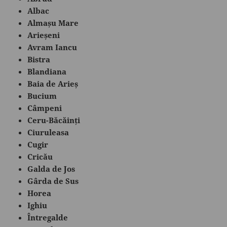
Albac
Almașu Mare
Arieșeni
Avram Iancu
Bistra
Blandiana
Baia de Arieș
Bucium
Câmpeni
Ceru-Băcăinți
Ciuruleasa
Cugir
Cricău
Galda de Jos
Gârda de Sus
Horea
Ighiu
Întregalde