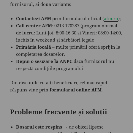
furnizorul, ai două variante:
Contactezi AFM
prin formularul oficial (
afm.ro
);
Call center AFM
: 0213 170287 (program normal
de lucru: Luni-Joi: 8:00-16:30 și Vineri: 08:00-14:00,
închis în weekend și sărbători legale
Primăria locală
– multe primării oferă sprijin la
completarea dosarelor.
Depui o sesizare la ANPC
dacă furnizorul nu
respectă condițiile programului.
Din discuțiile cu alți beneficiari, cel mai rapid
răspuns vine prin
formularul online AFM
.
Probleme frecvente și soluții
Dosarul este respins
→ de obicei lipsesc