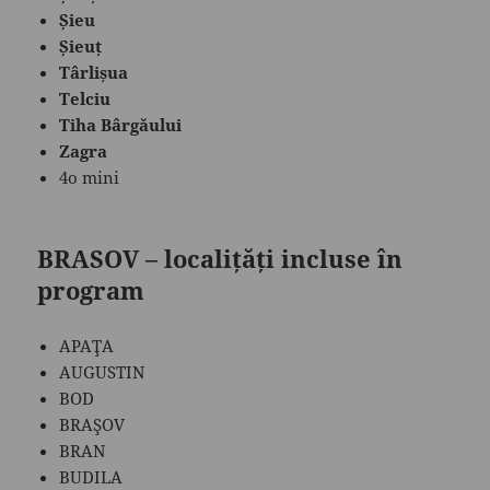
Șieu
Șieuț
Târlișua
Telciu
Tiha Bârgăului
Zagra
4o mini
BRASOV – localițăți incluse în
program
APAŢA
AUGUSTIN
BOD
BRAŞOV
BRAN
BUDILA