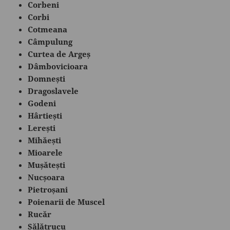
Corbeni
Corbi
Cotmeana
Câmpulung
Curtea de Argeș
Dâmbovicioara
Domnești
Dragoslavele
Godeni
Hârtiești
Lerești
Mihăești
Mioarele
Mușătești
Nucșoara
Pietroșani
Poienarii de Muscel
Rucăr
Sălătrucu