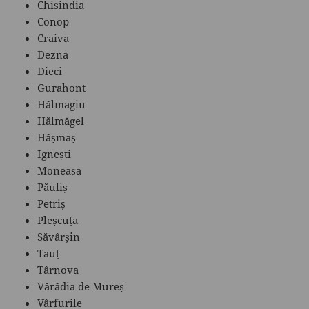
Chisindia
Conop
Craiva
Dezna
Dieci
Gurahont
Hălmagiu
Hălmăgel
Hășmaș
Ignești
Moneasa
Păuliș
Petriș
Pleșcuța
Săvârșin
Tauț
Târnova
Vărădia de Mureș
Vârfurile