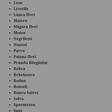
Leșu
Livezile
Lunca Ilvei
Maieru
Măgura Ilvei
Monor
Negrilești
Nușeni
Parva
Poiana Ilvei
Prundu Bârgăului
Rebra
Rebrișoara
Rodna
Romuli
Runcu Salvei
Salva
Spermezeu
Șanț