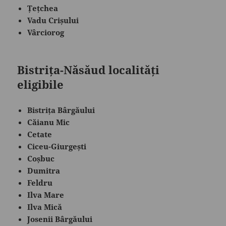
Țețchea
Vadu Crișului
Vârciorog
Bistrița-Năsăud localități
eligibile
Bistrița Bârgăului
Căianu Mic
Cetate
Ciceu-Giurgești
Coșbuc
Dumitra
Feldru
Ilva Mare
Ilva Mică
Josenii Bârgăului