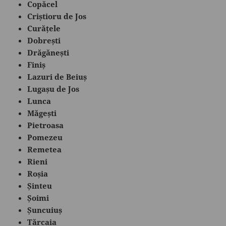
Copăcel
Criștioru de Jos
Curățele
Dobrești
Drăgănești
Finiș
Lazuri de Beiuș
Lugașu de Jos
Lunca
Măgești
Pietroasa
Pomezeu
Remetea
Rieni
Roșia
Șinteu
Șoimi
Șuncuiuș
Tărcaia