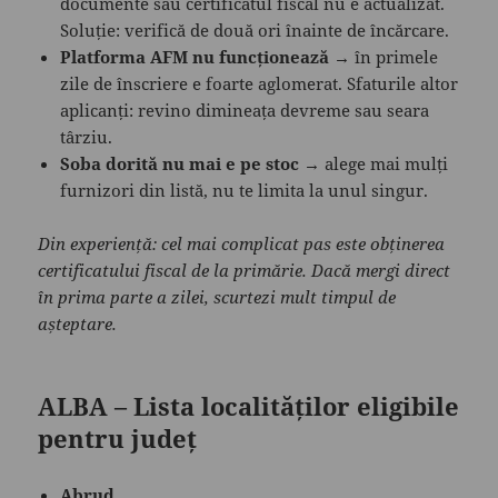
documente sau certificatul fiscal nu e actualizat.
Soluție: verifică de două ori înainte de încărcare.
Platforma AFM nu funcționează
→ în primele
zile de înscriere e foarte aglomerat. Sfaturile altor
aplicanți: revino dimineața devreme sau seara
târziu.
Soba dorită nu mai e pe stoc
→ alege mai mulți
furnizori din listă, nu te limita la unul singur.
Din experiență: cel mai complicat pas este obținerea
certificatului fiscal de la primărie. Dacă mergi direct
în prima parte a zilei, scurtezi mult timpul de
așteptare.
ALBA – Lista localităților eligibile
pentru județ
Abrud