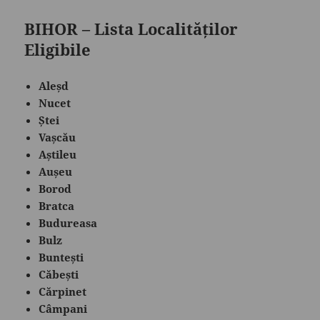
BIHOR – Lista Localităților
Eligibile
Aleșd
Nucet
Ștei
Vașcău
Aștileu
Aușeu
Borod
Bratca
Budureasa
Bulz
Buntești
Căbești
Cărpinet
Câmpani