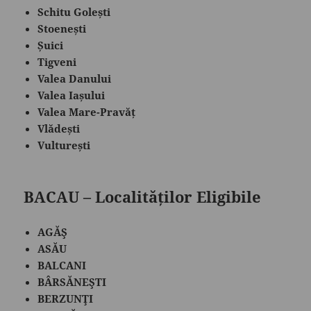
Schitu Golești
Stoenești
Șuici
Tigveni
Valea Danului
Valea Iașului
Valea Mare-Pravăț
Vlădești
Vulturești
BACAU – Localităților Eligibile
AGĂŞ
ASĂU
BALCANI
BÂRSĂNEŞTI
BERZUNŢI