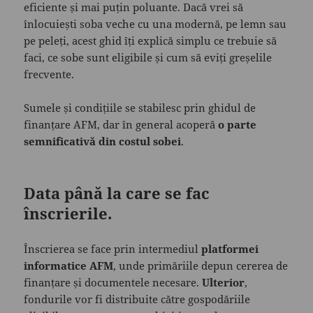
eficiente și mai puțin poluante. Dacă vrei să
înlocuiești soba veche cu una modernă, pe lemn sau
pe peleți, acest ghid îți explică simplu ce trebuie să
faci, ce sobe sunt eligibile și cum să eviți greșelile
frecvente.
Sumele și condițiile se stabilesc prin ghidul de
finanțare AFM, dar în general acoperă
o parte
semnificativă din costul sobei
.
Data până la care se fac
înscrierile.
Înscrierea se face prin intermediul
platformei
informatice AFM
, unde primăriile depun cererea de
finanțare și documentele necesare.
Ulterior
,
fondurile vor fi distribuite către gospodăriile